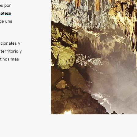
os por
moteca
 de una
acionales y
territorio y
stinos más