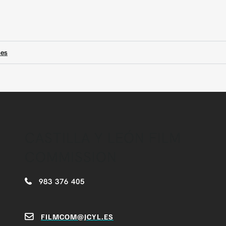
nes
CASTILLA Y LEÓN FILM
COMMISSION
983 376 405
FILMCOM@JCYL.ES