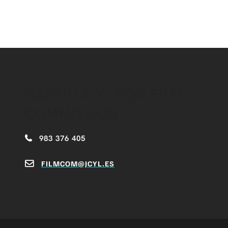
CASTILLA Y LEÓN FILM
COMMISSION
983 376 405
FILMCOM@JCYL.ES