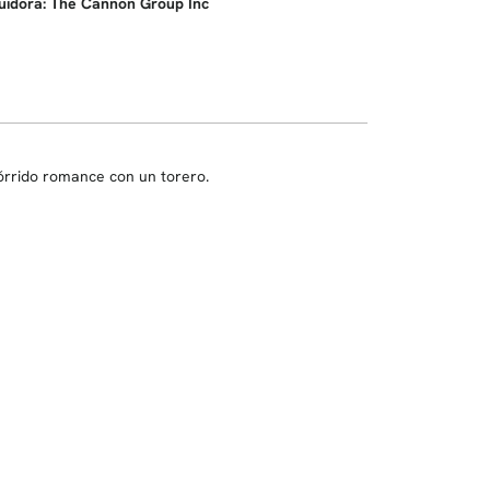
ibuidora: The Cannon Group Inc
órrido romance con un torero.