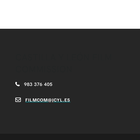
CASTILLA Y LEÓN FILM
COMMISSION
983 376 405
FILMCOM@JCYL.ES