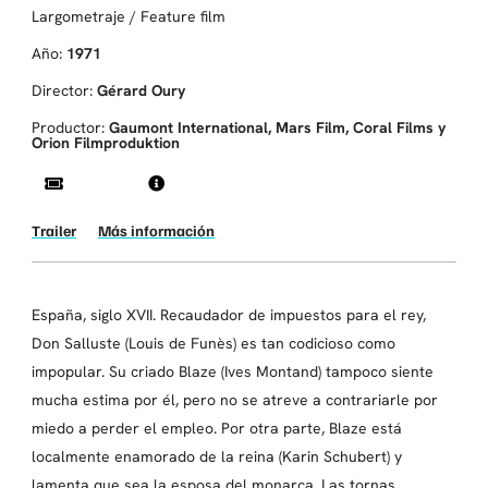
Largometraje / Feature film
Año:
1971
Director:
Gérard Oury
Productor:
Gaumont International, Mars Film, Coral Films y
Orion Filmproduktion
Trailer
Más información
España, siglo XVII. Recaudador de impuestos para el rey,
Don Salluste (Louis de Funès) es tan codicioso como
impopular. Su criado Blaze (Ives Montand) tampoco siente
mucha estima por él, pero no se atreve a contrariarle por
miedo a perder el empleo. Por otra parte, Blaze está
localmente enamorado de la reina (Karin Schubert) y
lamenta que sea la esposa del monarca. Las tornas