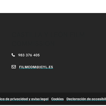
CASTILLA Y LEÓN FILM
COMMISSION
983 376 405
FILMCOM@JCYL.ES
tica de privacidad y aviso legal
|
Cookies
|
Declaración de accesibi