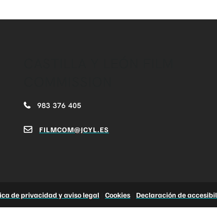
CASTILLA Y LEÓN FILM
COMMISSION
983 376 405
FILMCOM@JCYL.ES
tica de privacidad y aviso legal
|
Cookies
|
Declaración de accesibi