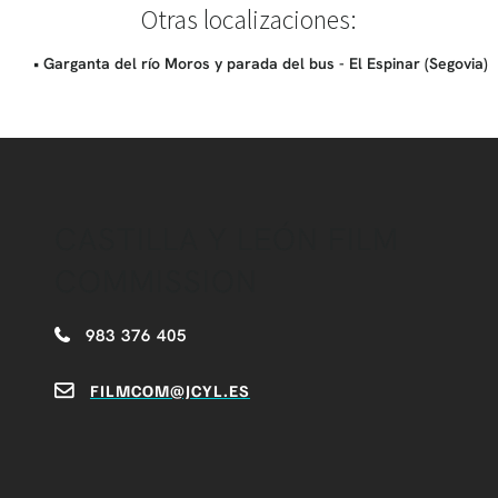
Otras localizaciones:
• Garganta del río Moros y parada del bus - El Espinar (Segovia)
CASTILLA Y LEÓN FILM
COMMISSION
983 376 405
FILMCOM@JCYL.ES