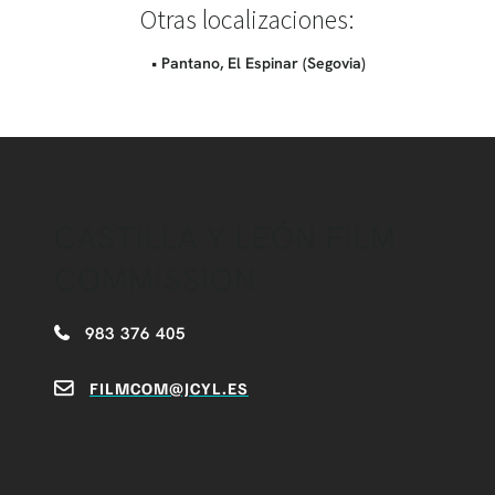
Otras localizaciones:
• Pantano, El Espinar (Segovia)
CASTILLA Y LEÓN FILM
COMMISSION
983 376 405
FILMCOM@JCYL.ES