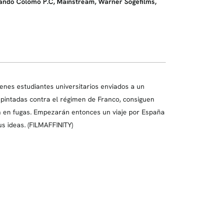
nando Colomo P.C, Mainstream, Warner Sogefilms,
enes estudiantes universitarios enviados a un
 pintadas contra el régimen de Franco, consiguen
ta en fugas. Empezarán entonces un viaje por España
s ideas. (FILMAFFINITY)