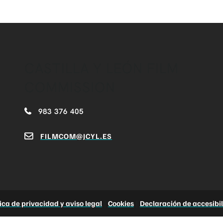
CASTILLA Y LEÓN FILM
COMMISSION
983 376 405
FILMCOM@JCYL.ES
tica de privacidad y aviso legal
|
Cookies
|
Declaración de accesibi