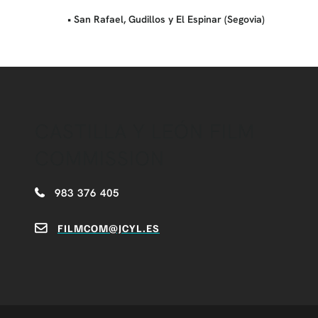
• San Rafael, Gudillos y El Espinar (Segovia)
CASTILLA Y LEÓN FILM
COMMISSION
983 376 405
FILMCOM@JCYL.ES