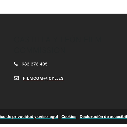
CASTILLA Y LEÓN FILM
COMMISSION
983 376 405
FILMCOM@JCYL.ES
tica de privacidad y aviso legal
|
Cookies
|
Declaración de accesibi