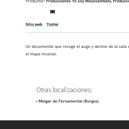
Productor:
Producciones Yo soy Moussambani, Producci
Sitio web
Trailer
Un documental que recoge el auge y declive de la sala
el mapa musical.
Otras localizaciones:
• Melgar de Fernamental (Burgos)