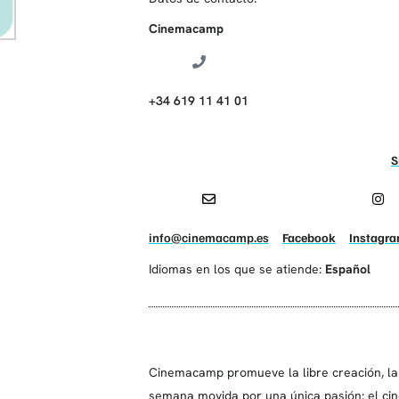
Cinemacamp
+34 619 11 41 01
S
info@cinemacamp.es
Facebook
Instagr
Idiomas en los que se atiende:
Español
Cinemacamp promueve la libre creación, la
semana movida por una única pasión: el cin