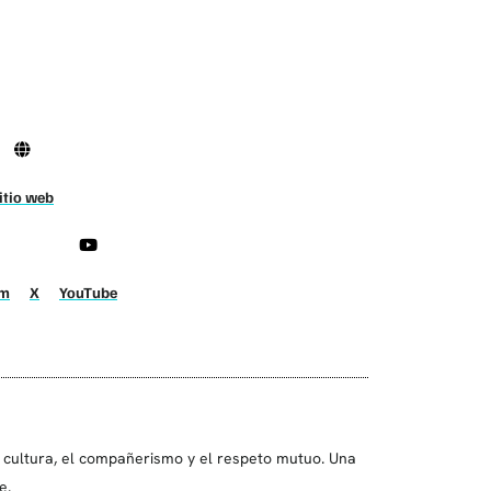
itio web
am
X
YouTube
 cultura, el compañerismo y el respeto mutuo. Una
e.