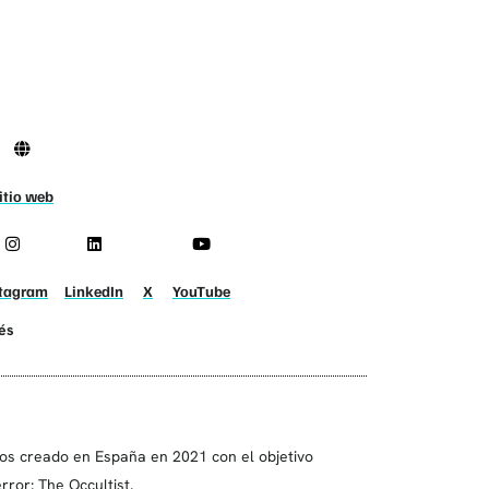
itio web
stagram
LinkedIn
X
YouTube
lés
gos creado en España en 2021 con el objetivo
rror: The Occultist.