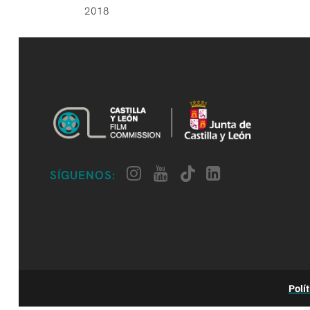
2018
SÍGUENOS:
Polí