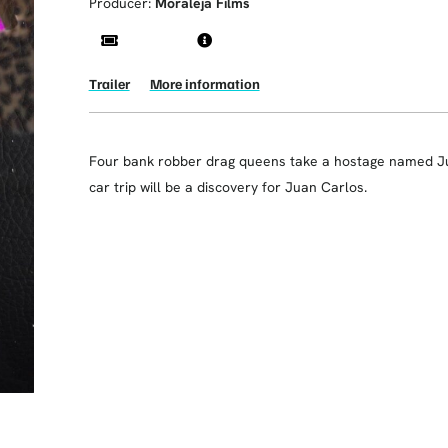
Producer:
Moraleja Films
Trailer
More information
Four bank robber drag queens take a hostage named Ju
car trip will be a discovery for Juan Carlos.