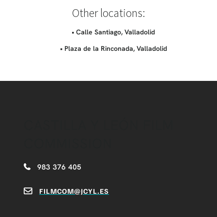
Other locations:
• Calle Santiago, Valladolid
• Plaza de la Rinconada, Valladolid
CASTILLA Y LEÓN FILM
COMMISSION
983 376 405
FILMCOM@JCYL.ES