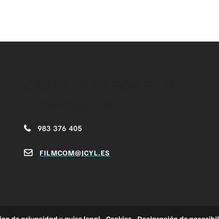
CASTILLA Y LEÓN FILM
COMMISSION
983 376 405
FILMCOM@JCYL.ES
tica de privacidad y aviso legal
|
Cookies
|
Declaración de accesibi