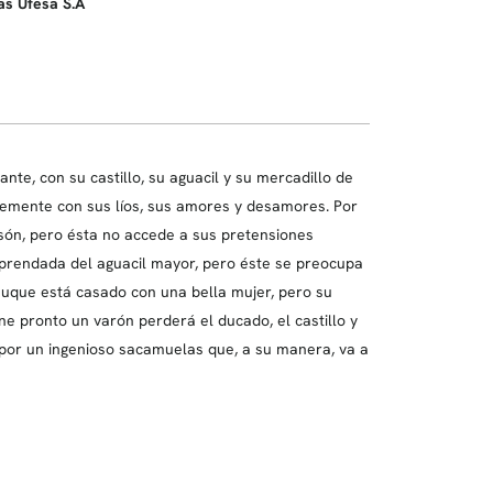
as Ufesa S.A
nte, con su castillo, su aguacil y su mercadillo de
blemente con sus líos, sus amores y desamores. Por
són, pero ésta no accede a sus pretensiones
á prendada del aguacil mayor, pero éste se preocupa
Duque está casado con una bella mujer, pero su
ne pronto un varón perderá el ducado, el castillo y
 por un ingenioso sacamuelas que, a su manera, va a