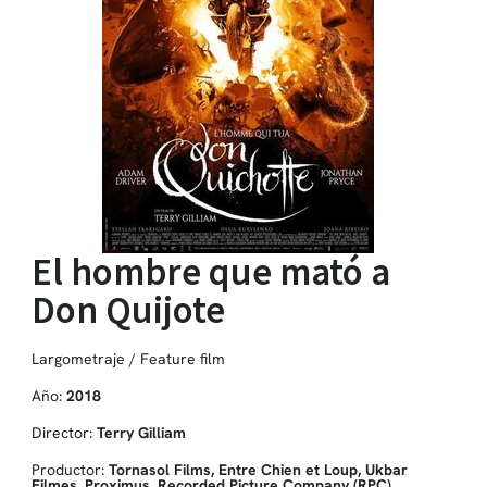
El hombre que mató a
Don Quijote
Largometraje / Feature film
Año:
2018
Director:
Terry Gilliam
Productor:
Tornasol Films, Entre Chien et Loup, Ukbar
Filmes, Proximus, Recorded Picture Company (RPC)