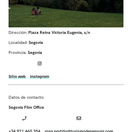
Dirección:
Plaza Reina Victoria Eugenia, s/n
Localidad:
Segovia
Provincia:
Segovia
Sitio web
Instagram
Datos de contacto:
Segovia Film Office
+34 921 460 354
rosa.portillo@turismodesegovia.com