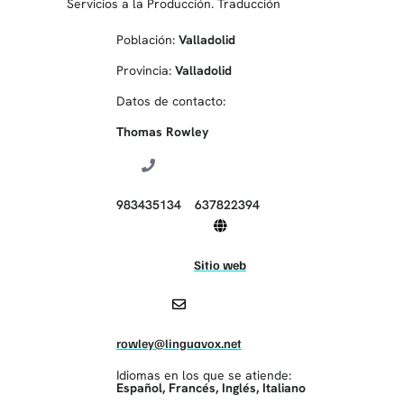
Servicios a la Producción. Traducción
Población:
Valladolid
Provincia:
Valladolid
Datos de contacto:
Thomas Rowley
983435134
637822394
Sitio web
rowley@linguavox.net
Idiomas en los que se atiende:
Español
,
Francés
,
Inglés
,
Italiano