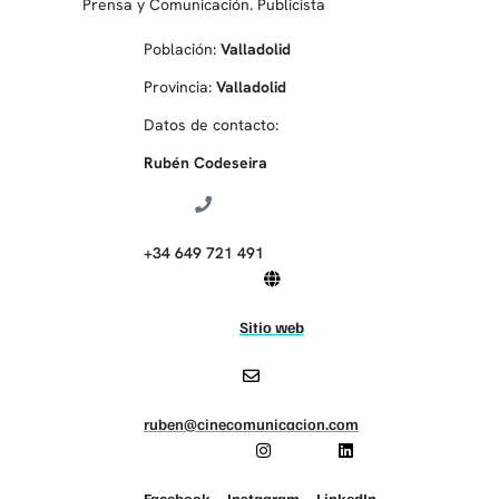
Prensa y Comunicación. Publicista
Población:
Valladolid
Provincia:
Valladolid
Datos de contacto:
Rubén Codeseira
+34 649 721 491
Sitio web
ruben@cinecomunicacion.com
Facebook
Instagram
LinkedIn