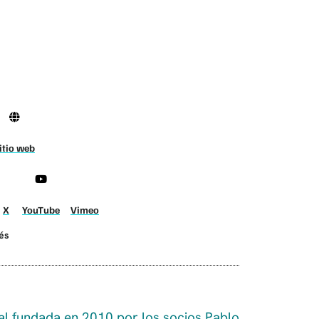
itio web
X
YouTube
Vimeo
lés
l fundada en 2010 por los socios Pablo