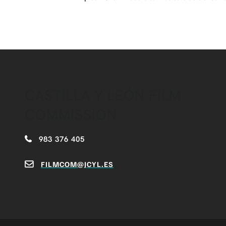
CASTILLA Y LEÓN FILM
COMMISSION
983 376 405
FILMCOM@JCYL.ES