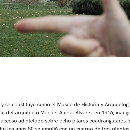
 se constituye como el Museo de Historia y Arqueológic
seño del arquitecto Manuel Aníbal Álvarez en 1916, ina
 de acceso adintelado sobre ocho pilares cuadrangulares. 
 En los años 80 se amplió con un cuerpo de tres plantas 