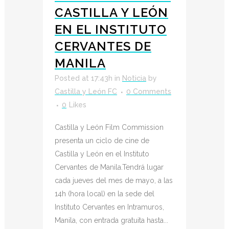
CASTILLA Y LEÓN
EN EL INSTITUTO
CERVANTES DE
MANILA
Posted at 17:43h
in
Noticia
by
Castilla y León FC
0 Comments
0
Likes
Castilla y León Film Commission
presenta un ciclo de cine de
Castilla y León en el Instituto
Cervantes de Manila.Tendrá lugar
cada jueves del mes de mayo, a las
14h (hora local) en la sede del
Instituto Cervantes en Intramuros,
Manila, con entrada gratuita hasta...