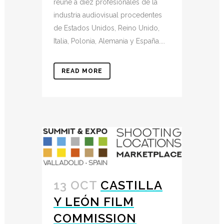
reúne a diez profesionales de la
industria audiovisual procedentes
de Estados Unidos, Reino Unido,
Italia, Polonia, Alemania y España....
READ MORE
13 OCT
CASTILLA
Y LEÓN FILM
COMMISSION