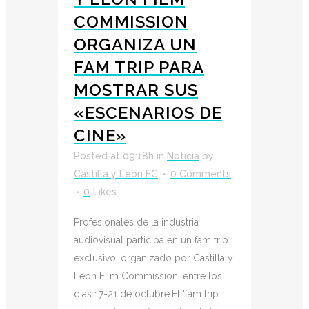
COMMISSION
ORGANIZA UN
FAM TRIP PARA
MOSTRAR SUS
«ESCENARIOS DE
CINE»
Posted at 09:18h
in
Noticia
by
Castilla y León FC
0 Comments
0
Likes
Profesionales de la industria
audiovisual participa en un fam trip
exclusivo, organizado por Castilla y
León Film Commission, entre los
días 17-21 de octubre.El 'fam trip’