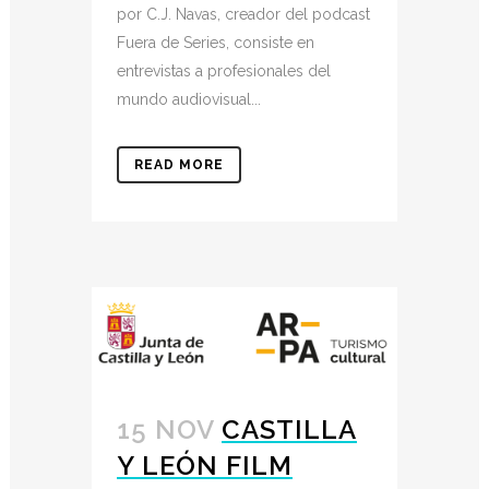
por C.J. Navas, creador del podcast
Fuera de Series, consiste en
entrevistas a profesionales del
mundo audiovisual...
READ MORE
15 NOV
CASTILLA
Y LEÓN FILM