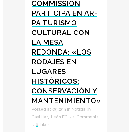
COMMISSION
PARTICIPA EN AR-
PA TURISMO
CULTURAL CON
LA MESA
REDONDA: «LOS
RODAJES EN
LUGARES
HISTÓRICOS:
CONSERVACIÓN Y
MANTENIMIENTO»
Posted at 09:29h
in
Noticia
by
Castilla y León FC
0 Comments
0
Likes