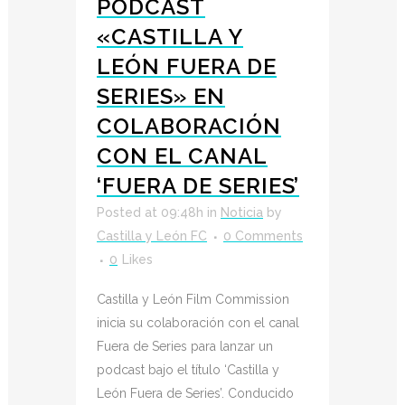
PODCAST
«CASTILLA Y
LEÓN FUERA DE
SERIES» EN
COLABORACIÓN
CON EL CANAL
‘FUERA DE SERIES’
Posted at 09:48h
in
Noticia
by
Castilla y León FC
0 Comments
0
Likes
Castilla y León Film Commission
inicia su colaboración con el canal
Fuera de Series para lanzar un
podcast bajo el título ‘Castilla y
León Fuera de Series’. Conducido