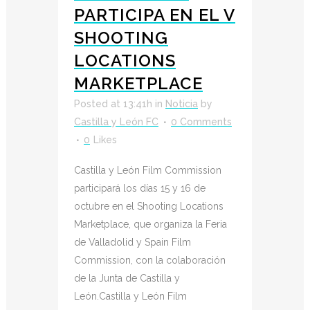
PARTICIPA EN EL V
SHOOTING
LOCATIONS
MARKETPLACE
Posted at 13:41h
in
Noticia
by
Castilla y León FC
0 Comments
0
Likes
Castilla y León Film Commission
participará los días 15 y 16 de
octubre en el Shooting Locations
Marketplace, que organiza la Feria
de Valladolid y Spain Film
Commission, con la colaboración
de la Junta de Castilla y
León.Castilla y León Film