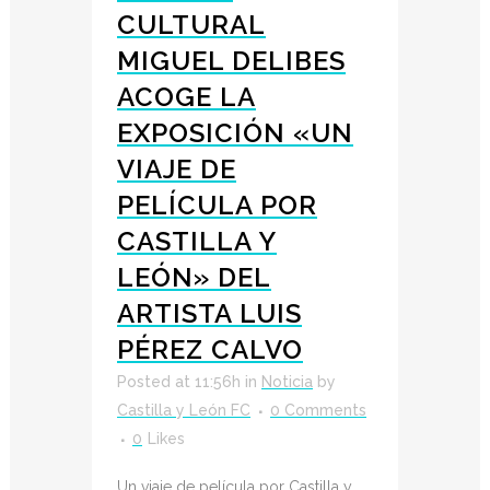
CULTURAL
MIGUEL DELIBES
ACOGE LA
EXPOSICIÓN «UN
VIAJE DE
PELÍCULA POR
CASTILLA Y
LEÓN» DEL
ARTISTA LUIS
PÉREZ CALVO
Posted at 11:56h
in
Noticia
by
Castilla y León FC
0 Comments
0
Likes
Un viaje de película por Castilla y