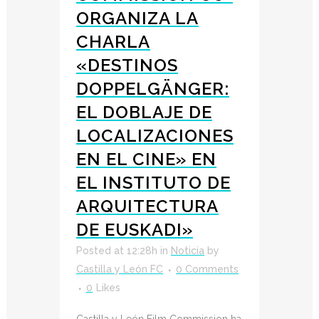
ORGANIZA LA
CHARLA
«DESTINOS
DOPPELGÄNGER:
EL DOBLAJE DE
LOCALIZACIONES
EN EL CINE» EN
EL INSTITUTO DE
ARQUITECTURA
DE EUSKADI»
Posted at 12:28h
in
Noticia
by
Castilla y León FC
0 Comments
0
Likes
Castilla y León Film Commission ha