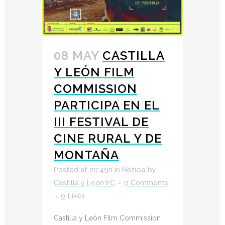
08 MAY
CASTILLA
Y LEÓN FILM
COMMISSION
PARTICIPA EN EL
III FESTIVAL DE
CINE RURAL Y DE
MONTAÑA
Posted at 20:49h
in
Noticia
by
Castilla y León FC
0 Comments
0
Likes
Castilla y León Film Commission