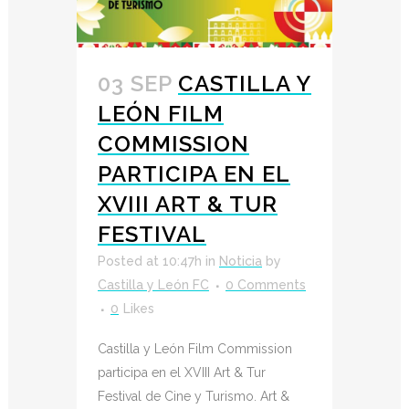
03 SEP
CASTILLA Y
LEÓN FILM
COMMISSION
PARTICIPA EN EL
XVIII ART & TUR
FESTIVAL
Posted at 10:47h
in
Noticia
by
Castilla y León FC
0 Comments
0
Likes
Castilla y León Film Commission
participa en el XVIII Art & Tur
Festival de Cine y Turismo. Art &